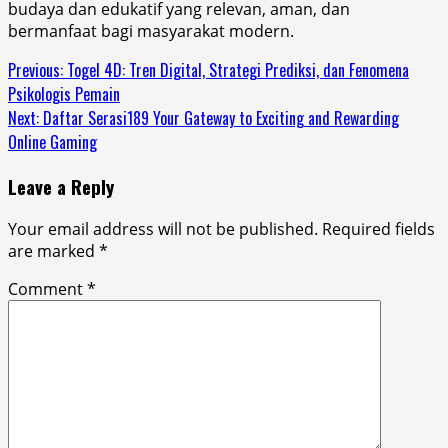
budaya dan edukatif yang relevan, aman, dan
bermanfaat bagi masyarakat modern.
Continue
Previous:
Togel 4D: Tren Digital, Strategi Prediksi, dan Fenomena
Psikologis Pemain
Reading
Next:
Daftar Serasi189 Your Gateway to Exciting and Rewarding
Online Gaming
Leave a Reply
Your email address will not be published.
Required fields
are marked
*
Comment
*