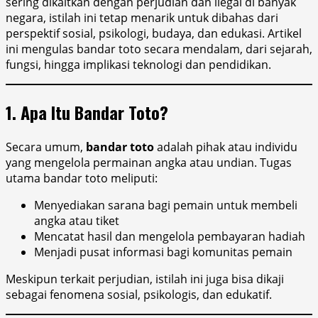
sering dikaitkan dengan perjudian dan ilegal di banyak
negara, istilah ini tetap menarik untuk dibahas dari
perspektif sosial, psikologi, budaya, dan edukasi. Artikel
ini mengulas bandar toto secara mendalam, dari sejarah,
fungsi, hingga implikasi teknologi dan pendidikan.
1. Apa Itu Bandar Toto?
Secara umum,
bandar toto
adalah pihak atau individu
yang mengelola permainan angka atau undian. Tugas
utama bandar toto meliputi:
Menyediakan sarana bagi pemain untuk membeli
angka atau tiket
Mencatat hasil dan mengelola pembayaran hadiah
Menjadi pusat informasi bagi komunitas pemain
Meskipun terkait perjudian, istilah ini juga bisa dikaji
sebagai fenomena sosial, psikologis, dan edukatif.