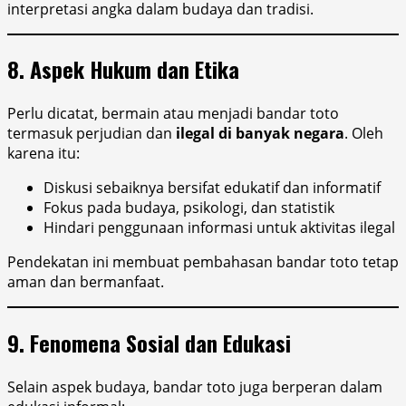
interpretasi angka dalam budaya dan tradisi.
8. Aspek Hukum dan Etika
Perlu dicatat, bermain atau menjadi bandar toto
termasuk perjudian dan
ilegal di banyak negara
. Oleh
karena itu:
Diskusi sebaiknya bersifat edukatif dan informatif
Fokus pada budaya, psikologi, dan statistik
Hindari penggunaan informasi untuk aktivitas ilegal
Pendekatan ini membuat pembahasan bandar toto tetap
aman dan bermanfaat.
9. Fenomena Sosial dan Edukasi
Selain aspek budaya, bandar toto juga berperan dalam