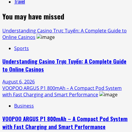
Travel
You may have missed
Understanding Casino Trực Tuyến: A Complete Guide to
Online Casinos
Sports
Understanding Casino Trực Tuyến: A Complete Guide
to Online Casinos
August 6, 2026
VOOPOO ARGUS P1 800mAh – A Compact Pod System
with Fast Charging and Smart Performance
Business
VOOPOO ARGUS P1 800mAh – A Compact Pod System
with Fast Charging and Smart Performance