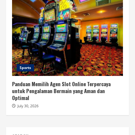
Sports
Panduan Memilih Agen Slot Online Terpercaya
untuk Pengalaman Bermain yang Aman dan
Optimal
July 30, 2026