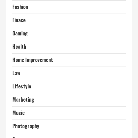
Fashion
Finace
Gaming
Health
Home Improvement
Law
Lifestyle
Marketing
Music
Photography