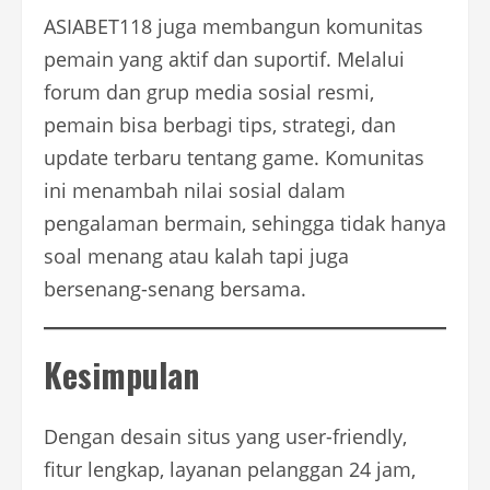
ASIABET118 juga membangun komunitas
pemain yang aktif dan suportif. Melalui
forum dan grup media sosial resmi,
pemain bisa berbagi tips, strategi, dan
update terbaru tentang game. Komunitas
ini menambah nilai sosial dalam
pengalaman bermain, sehingga tidak hanya
soal menang atau kalah tapi juga
bersenang-senang bersama.
Kesimpulan
Dengan desain situs yang user-friendly,
fitur lengkap, layanan pelanggan 24 jam,