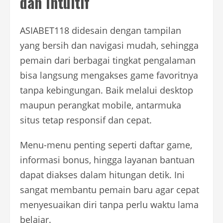
dan Intuitif
ASIABET118 didesain dengan tampilan
yang bersih dan navigasi mudah, sehingga
pemain dari berbagai tingkat pengalaman
bisa langsung mengakses game favoritnya
tanpa kebingungan. Baik melalui desktop
maupun perangkat mobile, antarmuka
situs tetap responsif dan cepat.
Menu-menu penting seperti daftar game,
informasi bonus, hingga layanan bantuan
dapat diakses dalam hitungan detik. Ini
sangat membantu pemain baru agar cepat
menyesuaikan diri tanpa perlu waktu lama
belajar.