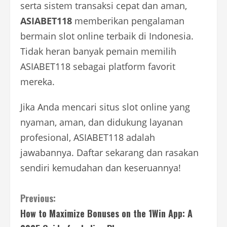
serta sistem transaksi cepat dan aman,
ASIABET118
memberikan pengalaman
bermain slot online terbaik di Indonesia.
Tidak heran banyak pemain memilih
ASIABET118 sebagai platform favorit
mereka.
Jika Anda mencari situs slot online yang
nyaman, aman, dan didukung layanan
profesional, ASIABET118 adalah
jawabannya. Daftar sekarang dan rasakan
sendiri kemudahan dan keseruannya!
Continue
Previous:
How to Maximize Bonuses on the 1Win App: A
Reading