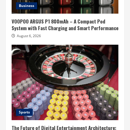
Business
VOOPOO ARGUS P1 800mAh – A Compact Pod
System with Fast Charging and Smart Performance
August 6, 2026
Sports
The Future of Digital Entertainment Architecture: