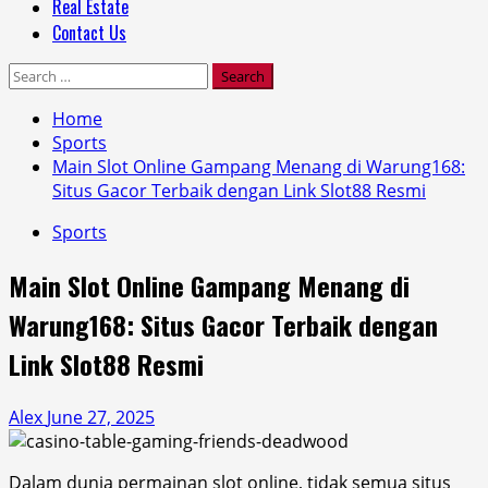
Real Estate
Contact Us
Search
for:
Home
Sports
Main Slot Online Gampang Menang di Warung168:
Situs Gacor Terbaik dengan Link Slot88 Resmi
Sports
Main Slot Online Gampang Menang di
Warung168: Situs Gacor Terbaik dengan
Link Slot88 Resmi
Alex
June 27, 2025
Dalam dunia permainan slot online, tidak semua situs