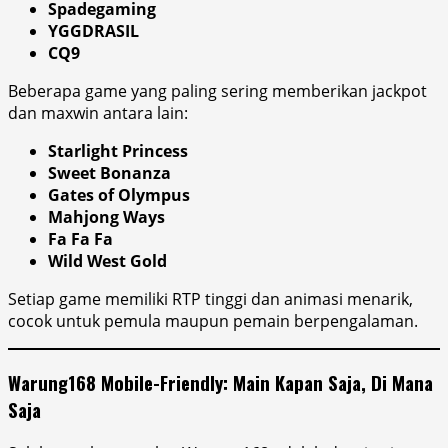
Spadegaming
YGGDRASIL
CQ9
Beberapa game yang paling sering memberikan jackpot
dan maxwin antara lain:
Starlight Princess
Sweet Bonanza
Gates of Olympus
Mahjong Ways
Fa Fa Fa
Wild West Gold
Setiap game memiliki RTP tinggi dan animasi menarik,
cocok untuk pemula maupun pemain berpengalaman.
Warung168 Mobile-Friendly: Main Kapan Saja, Di Mana
Saja