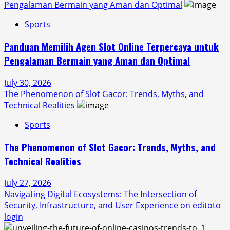
Pengalaman Bermain yang Aman dan Optimal
Sports
Panduan Memilih Agen Slot Online Terpercaya untuk
Pengalaman Bermain yang Aman dan Optimal
July 30, 2026
The Phenomenon of Slot Gacor: Trends, Myths, and
Technical Realities
Sports
The Phenomenon of Slot Gacor: Trends, Myths, and
Technical Realities
July 27, 2026
Navigating Digital Ecosystems: The Intersection of
Security, Infrastructure, and User Experience on editoto
login