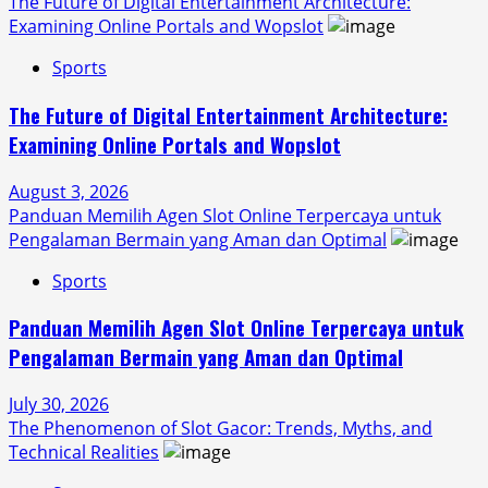
The Future of Digital Entertainment Architecture:
Examining Online Portals and Wopslot
Sports
The Future of Digital Entertainment Architecture:
Examining Online Portals and Wopslot
August 3, 2026
Panduan Memilih Agen Slot Online Terpercaya untuk
Pengalaman Bermain yang Aman dan Optimal
Sports
Panduan Memilih Agen Slot Online Terpercaya untuk
Pengalaman Bermain yang Aman dan Optimal
July 30, 2026
The Phenomenon of Slot Gacor: Trends, Myths, and
Technical Realities