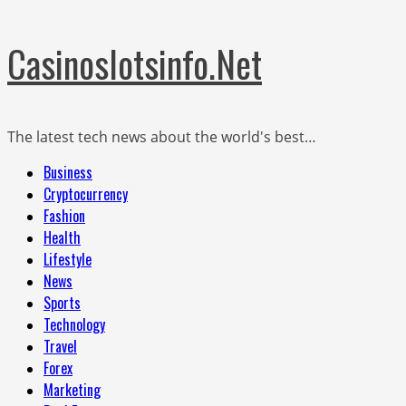
Skip
Casinoslotsinfo.Net
to
content
The latest tech news about the world's best…
Primary
Business
Menu
Cryptocurrency
Fashion
Health
Lifestyle
News
Sports
Technology
Travel
Forex
Marketing