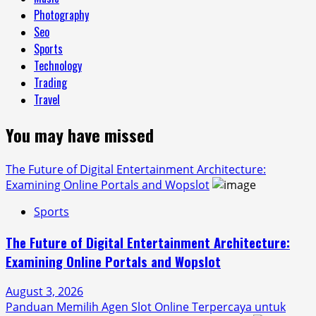
Photography
Seo
Sports
Technology
Trading
Travel
You may have missed
The Future of Digital Entertainment Architecture:
Examining Online Portals and Wopslot
Sports
The Future of Digital Entertainment Architecture:
Examining Online Portals and Wopslot
August 3, 2026
Panduan Memilih Agen Slot Online Terpercaya untuk